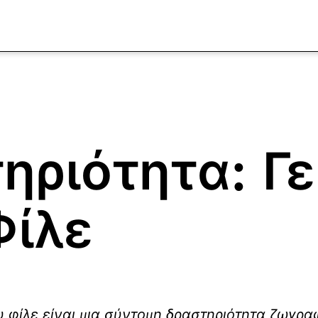
ηριότητα: Γε
Φίλε
 σου φίλε είναι μια σύντομη δραστηριότητα ζωγρ