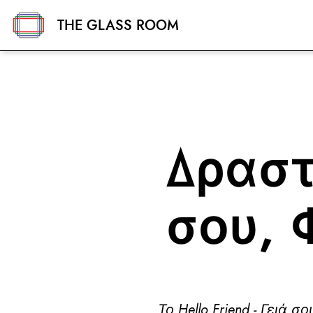
THE GLASS ROOM
Δραστ
σου, 
Το Hello Friend - Γειά