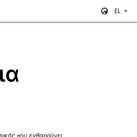
EL
ια
αφικής που ενθαρρύνει