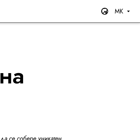
MK
 на
да се собере уникатен