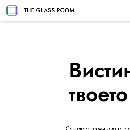
THE GLASS ROOM
Висти
твоет
Со секое селфи што го п