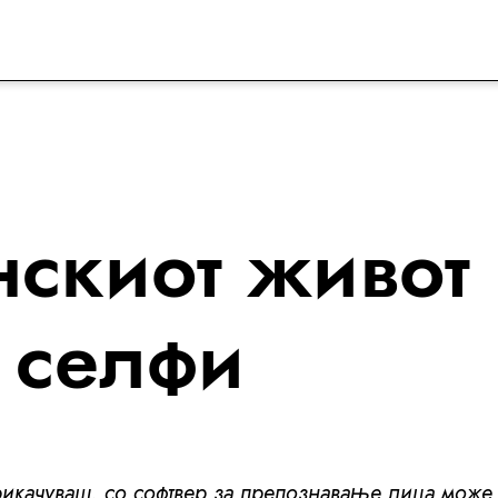
нскиот живот
о селфи
рикачуваш, со софтвер за препознавање лица може 