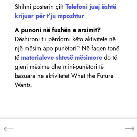
Shihni posterin çift
Telefoni juaj është
krijuar për t’ju mposhtur
.
A punoni në fushën e arsimit?
Dëshironi t'i përdorni këto aktivitete në
një mësim apo punëtori? Në faqen tonë
të
materialeve shtesë mësimore
do të
gjeni mësime dhe mini-punëtori të
bazuara në aktivitetet What the Future
Wants.