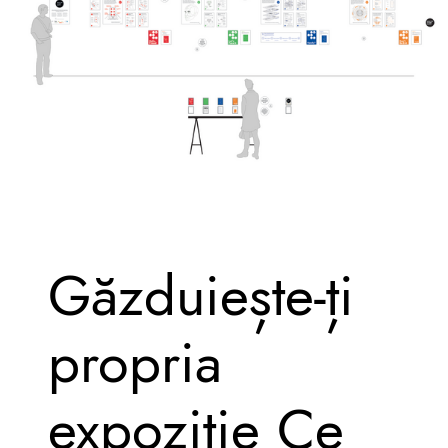
Găzduiește-ți
propria
expoziție Ce