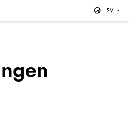
SV
ningen