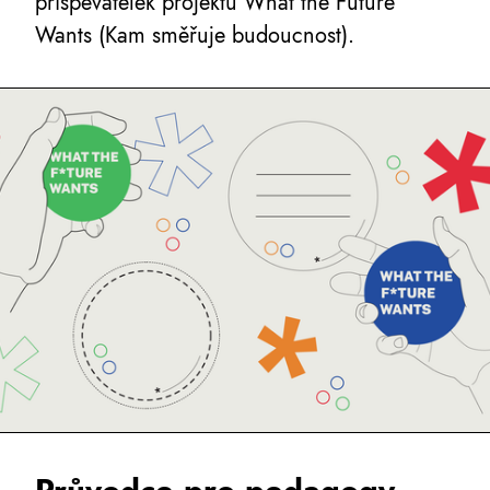
přispěvatelek projektu What the Future
Wants (Kam směřuje budoucnost).